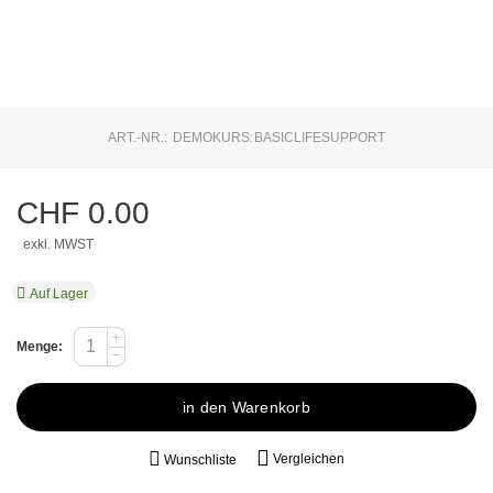
ART.-NR.:
DEMOKURS:BASICLIFESUPPORT
CHF
0.00
exkl. MWST
Auf Lager
+
Menge:
−
in den Warenkorb
Vergleichen
Wunschliste