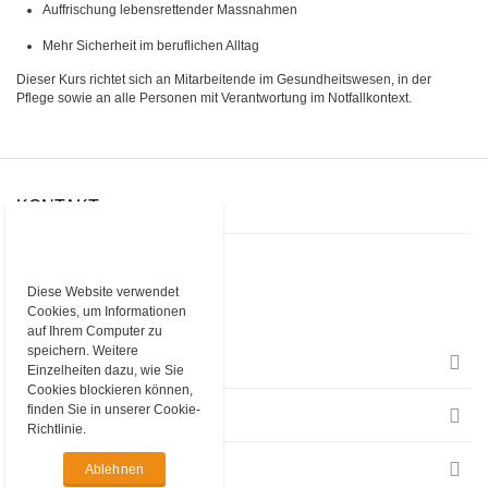
Auffrischung lebensrettender Massnahmen
Mehr Sicherheit im beruflichen Alltag
Dieser Kurs richtet sich an Mitarbeitende im Gesundheitswesen, in der
Pflege sowie an alle Personen mit Verantwortung im Notfallkontext.
KONTAKT
rissip GmbH
Baarerstrasse 10
6300 Zug
Diese Website verwendet
Cookies, um Informationen
Telefon
+41 43 377 67 00
E-Mail
rissip@rissip.com
auf Ihrem Computer zu
speichern. Weitere
EINKAUFEN
Einzelheiten dazu, wie Sie
Cookies blockieren können,
finden Sie in unserer Cookie-
INFORMATIONEN
Richtlinie.
RECHTLICHES
Ablehnen