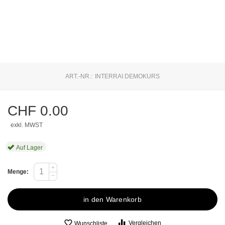
ART.-NR.:
INTERRAI DEMOKURS
CHF
0.00
exkl. MWST
Auf Lager
+
Menge:
−
in den Warenkorb
Vergleichen
Wunschliste