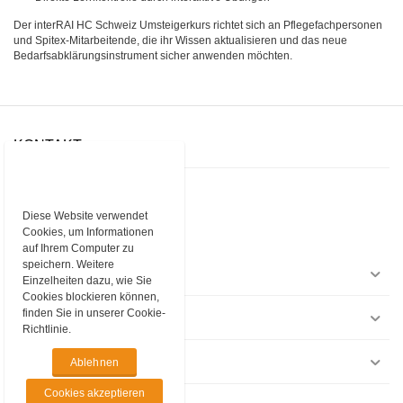
Der interRAI HC Schweiz Umsteigerkurs richtet sich an Pflegefachpersonen
und Spitex-Mitarbeitende, die ihr Wissen aktualisieren und das neue
Bedarfsabklärungsinstrument sicher anwenden möchten.
KONTAKT
rissip GmbH
Baarerstrasse 10
6300 Zug
Diese Website verwendet
Cookies, um Informationen
Telefon
+41 43 377 67 00
E-Mail
rissip@rissip.com
auf Ihrem Computer zu
speichern. Weitere
EINKAUFEN
Einzelheiten dazu, wie Sie
Cookies blockieren können,
finden Sie in unserer Cookie-
INFORMATIONEN
Richtlinie.
RECHTLICHES
Ablehnen
Cookies akzeptieren