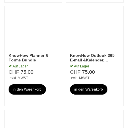
KnowHow Planner &
KnowHow Outlook 365 -
Forms Bundle
E-mail &Kalender,
Aufgaben, Personen und
Auf Lager
Auf Lager
mehr
CHF
75.00
CHF
75.00
exkl. MWST
exkl. MWST
in den Warenkorb
in den Warenkorb