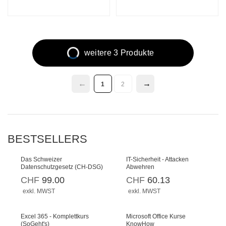
weitere 3 Produkte
1
2
BESTSELLERS
Das Schweizer
IT-Sicherheit - Attacken
Datenschutzgesetz (CH-DSG)
Abwehren
CHF
99.00
CHF
60.13
exkl. MWST
exkl. MWST
Excel 365 - Komplettkurs
Microsoft Office Kurse
(SoGeht's)
KnowHow