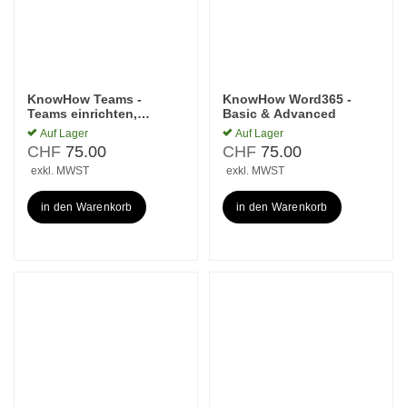
KnowHow Teams -
KnowHow Word365 -
Teams einrichten,
Basic & Advanced
anpassen &
Auf Lager
Auf Lager
Zusammenarbeit
CHF
75.00
CHF
75.00
exkl. MWST
exkl. MWST
in den Warenkorb
in den Warenkorb