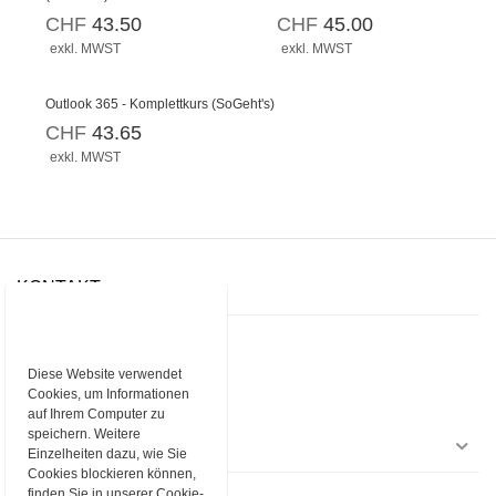
CHF
43.50
CHF
45.00
exkl. MWST
exkl. MWST
Outlook 365 - Komplettkurs (SoGeht's)
CHF
43.65
exkl. MWST
KONTAKT
rissip GmbH
Baarerstrasse 10
6300 Zug
Diese Website verwendet
Cookies, um Informationen
Telefon
+41 43 377 67 00
E-Mail
rissip@rissip.com
auf Ihrem Computer zu
speichern. Weitere
EINKAUFEN
Einzelheiten dazu, wie Sie
Cookies blockieren können,
finden Sie in unserer Cookie-