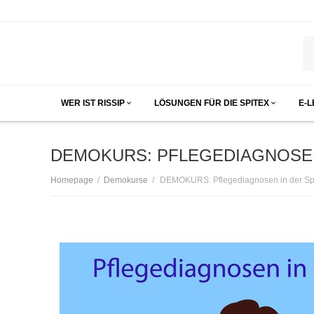
WER IST RISSIP
LÖSUNGEN FÜR DIE SPITEX
E-
DEMOKURS: PFLEGEDIAGNOSEN
/
/
Homepage
Demokurse
DEMOKURS: Pflegediagnosen in der Sp