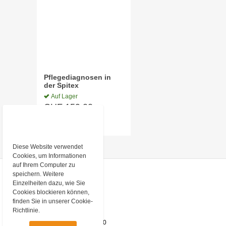
Pflegediagnosen in
der Spitex
Auf Lager
CHF
159.00
exkl. MWST
Diese Website verwendet
Cookies, um Informationen
auf Ihrem Computer zu
speichern. Weitere
KONTAKT
Einzelheiten dazu, wie Sie
Cookies blockieren können,
rissip GmbH
finden Sie in unserer Cookie-
Baarerstrasse 10
6300 Zug
Richtlinie.
Telefon
+41 43 377 67 00