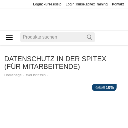
Login: kurse.rissip
Login: kurse.spitexTraining
Kontakt
DATENSCHUTZ IN DER SPITEX
(FÜR MITARBEITENDE)
/
/
Homepage
Wer ist rissip
10%
Rabatt