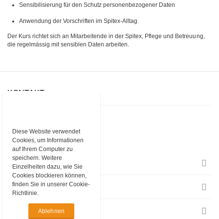
Sensibilisierung für den Schutz personenbezogener Daten
Anwendung der Vorschriften im Spitex-Alltag
Der Kurs richtet sich an Mitarbeitende in der Spitex, Pflege und Betreuung,
die regelmässig mit sensiblen Daten arbeiten.
KONTAKT
rissip GmbH
Baarerstrasse 10
6300 Zug
Diese Website verwendet
Cookies, um Informationen
Telefon
+41 43 377 67 00
E-Mail
rissip@rissip.com
auf Ihrem Computer zu
speichern. Weitere
EINKAUFEN
Einzelheiten dazu, wie Sie
Cookies blockieren können,
finden Sie in unserer Cookie-
INFORMATIONEN
Richtlinie.
RECHTLICHES
Ablehnen