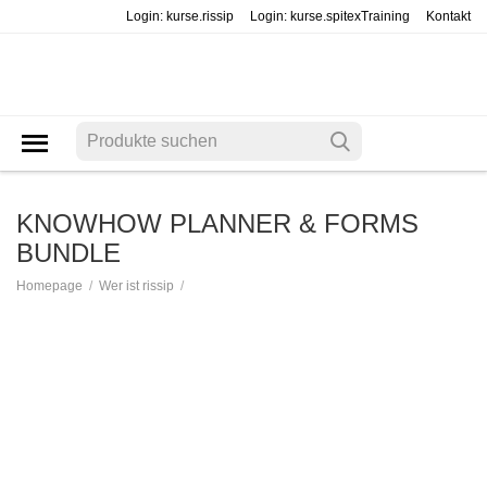
Login: kurse.rissip
Login: kurse.spitexTraining
Kontakt
KNOWHOW PLANNER & FORMS
BUNDLE
/
/
Homepage
Wer ist rissip